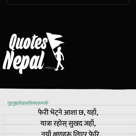
गृहपृष्ठ
लेखक
विषय
सम्पर्क
फेरी भेट्ने आशा छ, यहाँ,
यात्रा रहोस् सुखद जहाँ,
नयाँ क्षणहरू लिएर फेरि,