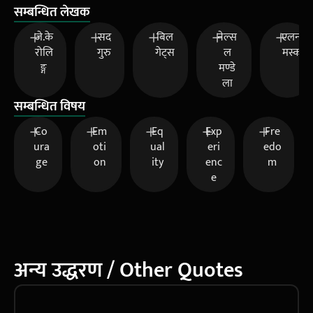
सम्बन्धित लेखक
जे.के
सद
बिल
नेल्स
एलन
रोलि
गुरु
गेट्स
ल
मस्क
ङ्ग
मण्डे
ला
सम्बन्धित विषय
Co
Em
Eq
Exp
Fre
ura
oti
ual
eri
edo
ge
on
ity
enc
m
e
अन्य उद्धरण / Other Quotes