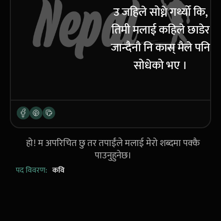
उ जहिले सोध्ने गर्थ्यो कि,
तिमी मलाई कहिले छाडेर
जान्दैनौ नि कास् मैले पनि
सोधेको भए ।
हो! म अपरिचित छु तर तपाईंले मलाई मेरो शब्दमा पक्कै
पाउनुहुनेछ।
पद विवरण:
कवि