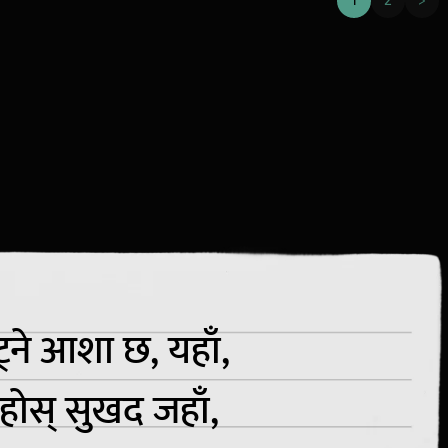
1
2
>
ट्ने आशा छ, यहाँ,
 रहोस् सुखद जहाँ,