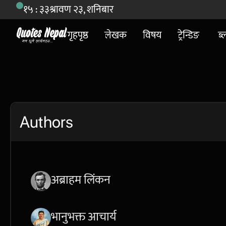
१५ : ३३
श्रावण २३, शनिबार
गृहपृष्ठ
लेखक
विषय
ट्रेन्डिङ
ब्
Authors
अब्राहम लिंकन
भानुभक्त आचार्य