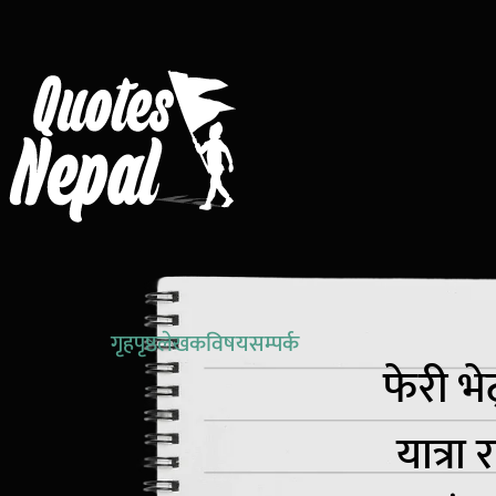
थोमस एडिसन
अज्ञात
विलियम सेक्सपियर
विन्स्टन चर्चिल
गृहपृष्ठ
लेखक
विषय
सम्पर्क
फेरी भे
यात्रा