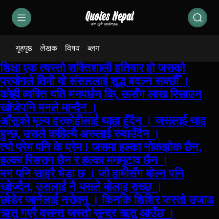
गृहपृष्ठ
लेखक
विषय
ब्लग
शिक्षा एक त्यस्तो शक्तिशाली हतियार हो जसको
प्रयोगले तिमी यो संसारलाई शुद्ध बदल्न सक्छौँ ।
कोही व्यक्ति यति मनपर्छन् कि, ऊसँग लाख रिसाउन
खोजेपनि मनले मान्दैन ।
आँसुको मूल्य हरकोहीलाई थाहा हुँदैन । जसलाई थाह
हुन्छ, उसले कहिल्यै अरुलाई रुवाउँदैन ।
त्यो प्रेम पनि के प्रेम ! जसमा हल्का नोकझोक छैन,
हल्का रिसराग छैन र हल्का मनमुटाव छैन ।
मन पनि साह्रै भेडा छ । जो हामीसँग बोल्न पनि
खोज्दैन, उसलाई नै यसले बोलाइ राख्छ ।
छोडेर जानेलाई नरोक्नु । किनकि शिशिर जस्तो उजाड
ऋतु गएरै वसन्त जस्तो सुन्दर ऋतु आउँछ ।