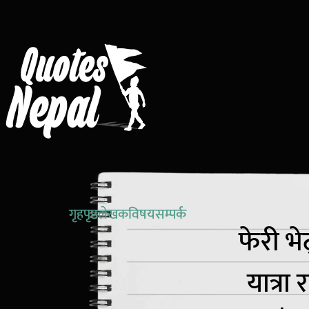
थोमस एडिसन
अज्ञात
विलियम सेक्सपियर
विन्स्टन चर्चिल
गृहपृष्ठ
लेखक
विषय
सम्पर्क
फेरी भे
यात्रा