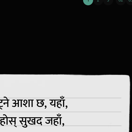
1
2
3
62
6
ट्ने आशा छ, यहाँ,
 रहोस् सुखद जहाँ,