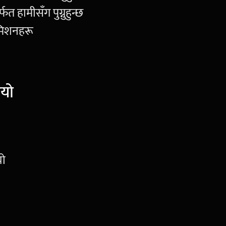
त हामीसँग पुग्नुहुन्छ
सबमिशनहरू
ियो
यो