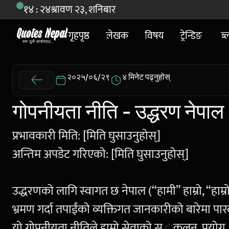
१४ : २४
श्रावण २३, शनिबार
गृहपृष्ठ
लेखक
विषय
ट्रेन्डिङ
ब्
२०२५/०६/२९
४ मिनेट पढ्नुहोस्
गोपनीयता नीति - उद्धरण नेपाल
प्रभावकारी मिति: [मिति घुसाउनुहोस्]
अन्तिम अपडेट गरिएको: [मिति घुसाउनुहोस्]
उद्धरणको लागि स्वागत छ नेपाल (“हामी” हाम्रो, “हाम्रो,
भ्रमण गर्दा तपाईंको व्यक्तिगत जानकारीको बारेमा पारदर्
यो गोपनीयता नीतिले हाम्रो सेवाको स ्कलन, प्रयोग, र 