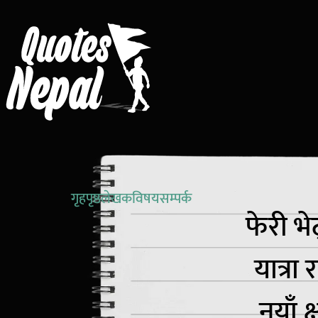
गृहपृष्ठ
लेखक
विषय
सम्पर्क
फेरी भे
यात्रा
नयाँ क्