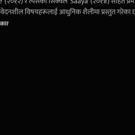
(२०१२) र त्यसको सिक्वेल 'Saaya' (२०१४) सहित प्रेम
वेदनशील विषयहरूलाई आधुनिक शैलीमा प्रस्तुत गरेका 
सकार