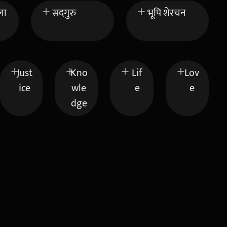
ला
सदगुरु
भूपि शेरचन
Just
Kno
Lif
Lov
ice
wle
e
e
dge