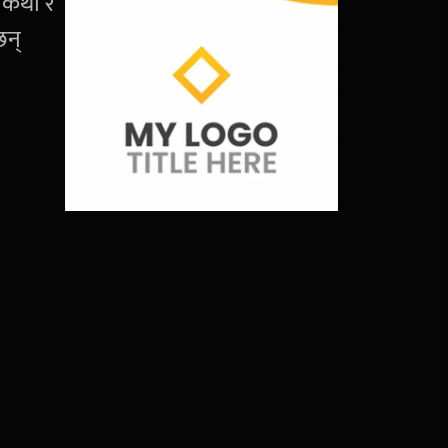
 कथा र
छन्