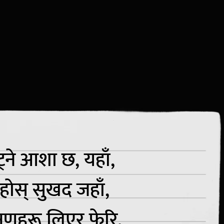
ट्ने आशा छ, यहाँ,
 रहोस् सुखद जहाँ,
षणहरू लिएर फेरि,