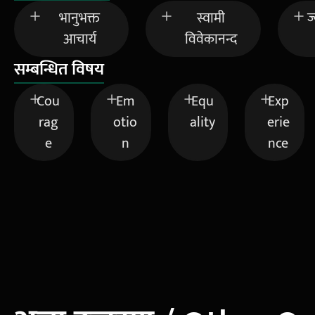
भानुभक्त
स्वामी
ज
आचार्य
विवेकानन्द
सम्बन्धित विषय
Cou
Em
Equ
Exp
rag
otio
ality
erie
e
n
nce