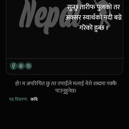
सुन्छु तारीफ पुलको तर
अक्सर स्वार्थको नदी बग्ने
गरेको हुन्छ ।
हो! म अपरिचित छु तर तपाईंले मलाई मेरो शब्दमा पक्कै
पाउनुहुनेछ।
पद विवरण:
कवि