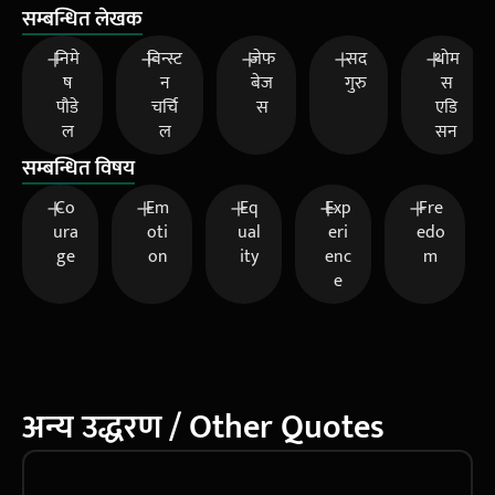
सम्बन्धित लेखक
निमे
विन्स्ट
जेफ
सद
थोम
ष
न
बेज
गुरु
स
पौडे
चर्चि
स
एडि
ल
ल
सन
सम्बन्धित विषय
Co
Em
Eq
Exp
Fre
ura
oti
ual
eri
edo
ge
on
ity
enc
m
e
अन्य उद्धरण / Other Quotes