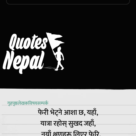
गृहपृष्ठ
लेखक
विषय
सम्पर्क
फेरी भेट्ने आशा छ, यहाँ,
यात्रा रहोस् सुखद जहाँ,
नयाँ क्षणहरू लिएर फेरि,