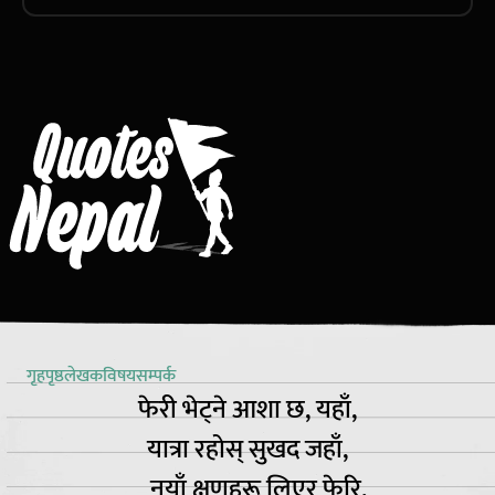
गृहपृष्ठ
लेखक
विषय
सम्पर्क
फेरी भेट्ने आशा छ, यहाँ,
यात्रा रहोस् सुखद जहाँ,
नयाँ क्षणहरू लिएर फेरि,