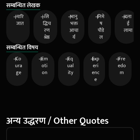
सम्बन्धित लेखक
पारि
सि
भानु
निमे
दला
जात
द्धिच
भक्त
ष
ई
रण
आचा
पौडे
लामा
श्रेष्ठ
र्य
ल
सम्बन्धित विषय
Co
Em
Eq
Exp
Fre
ura
oti
ual
eri
edo
ge
on
ity
enc
m
e
अन्य उद्धरण / Other Quotes