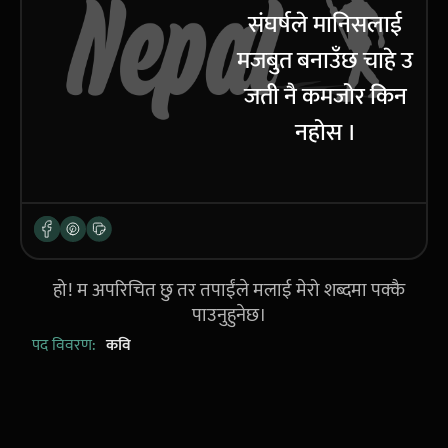
संघर्षले मानिसलाई
मजबुत बनाउँछ चाहे उ
जती नै कमजोर किन
नहोस ।
हो! म अपरिचित छु तर तपाईंले मलाई मेरो शब्दमा पक्कै
पाउनुहुनेछ।
पद विवरण:
कवि