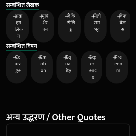
सम्बन्धित लेखक
अब्रा
भूपि
जे.के
मोती
जेफ
हम
शेर
रोलि
राम
बेज
लिंक
चन
ङ्ग
भट्ट
स
न
सम्बन्धित विषय
Co
Em
Eq
Exp
Fre
ura
oti
ual
eri
edo
ge
on
ity
enc
m
e
अन्य उद्धरण / Other Quotes