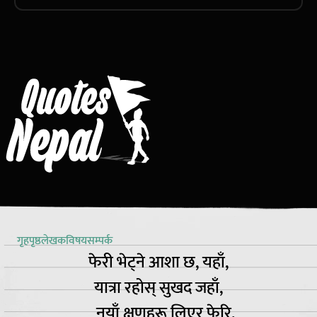
गृहपृष्ठ
लेखक
विषय
सम्पर्क
फेरी भेट्ने आशा छ, यहाँ,
यात्रा रहोस् सुखद जहाँ,
नयाँ क्षणहरू लिएर फेरि,