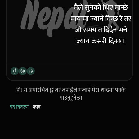
मैले सुनेको थिए मान्छे
मायामा ज्यानै दिन्छ रे तर
जो समय त दिदैन भने
ज्यान कसरी दिन्छ ।
हो! म अपरिचित छु तर तपाईंले मलाई मेरो शब्दमा पक्कै
पाउनुहुनेछ।
पद विवरण:
कवि