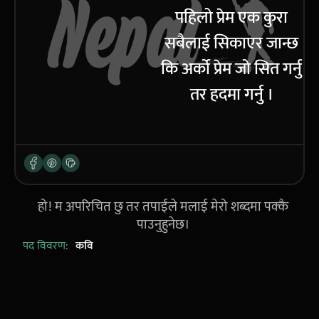
पहिलो प्रेम एक कुरा
सबैलाई सिकाएर जान्छ
कि अर्को प्रेम जो सित गर्नु
तर हदमा गर्नु ।
हो! म अपरिचित छु तर तपाईंले मलाई मेरो शब्दमा पक्कै
पाउनुहुनेछ।
पद विवरण:
कवि