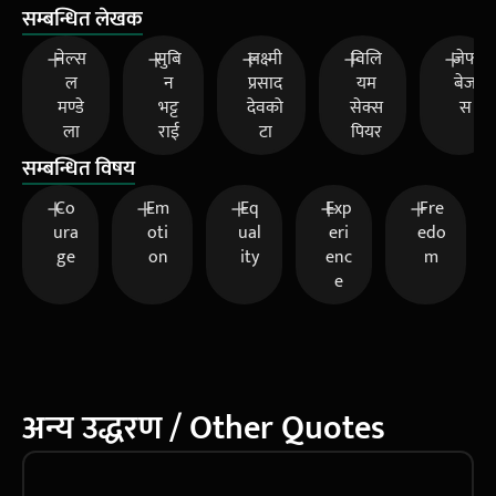
सम्बन्धित लेखक
नेल्स
सुबि
लक्ष्मी
विलि
जेफ
ल
न
प्रसाद
यम
बेज
मण्डे
भट्ट
देवको
सेक्स
स
ला
राई
टा
पियर
सम्बन्धित विषय
Co
Em
Eq
Exp
Fre
ura
oti
ual
eri
edo
ge
on
ity
enc
m
e
अन्य उद्धरण / Other Quotes