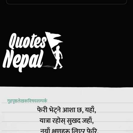
गृहपृष्ठ
लेखक
विषय
सम्पर्क
फेरी भेट्ने आशा छ, यहाँ,
यात्रा रहोस् सुखद जहाँ,
नयाँ क्षणहरू लिएर फेरि,