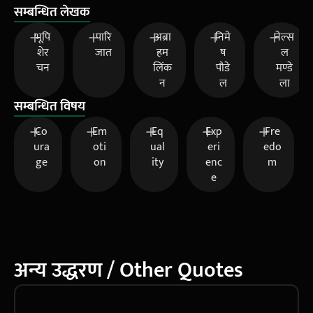
सम्बन्धित लेखक
भूपि
पारि
अब्रा
निमे
नेल्स
शेर
जात
हम
ष
ल
चन
लिंक
पौडे
मण्डे
न
ल
ला
सम्बन्धित विषय
Co
Em
Eq
Exp
Fre
ura
oti
ual
eri
edo
ge
on
ity
enc
m
e
अन्य उद्धरण / Other Quotes