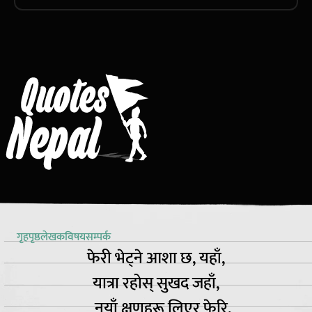
गृहपृष्ठ
लेखक
विषय
सम्पर्क
फेरी भेट्ने आशा छ, यहाँ,
यात्रा रहोस् सुखद जहाँ,
नयाँ क्षणहरू लिएर फेरि,