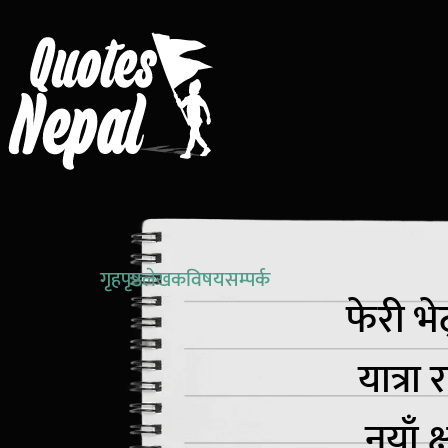
गृहपृष्ठ
लेखक
विषय
सम्पर्क
फेरी भे
यात्रा
नयाँ क्