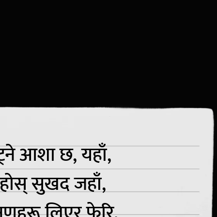
ट्ने आशा छ, यहाँ,
 रहोस् सुखद जहाँ,
षणहरू लिएर फेरि,