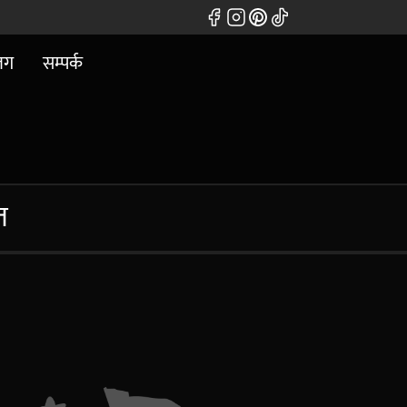
लग
सम्पर्क
त