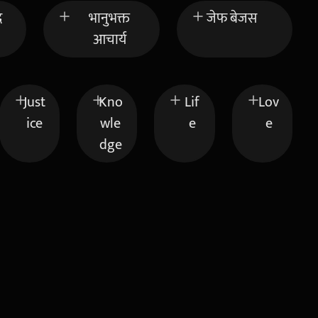
द
भानुभक्त
जेफ बेजस
आचार्य
Just
Kno
Lif
Lov
ice
wle
e
e
dge