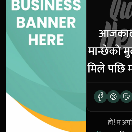
आजकाल 
मान्छेको मु
मिले पछि मा
हो! म अपर