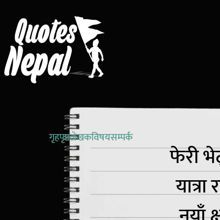
गृहपृष्ठ
लेखक
विषय
सम्पर्क
फेरी भे
यात्रा
नयाँ क्