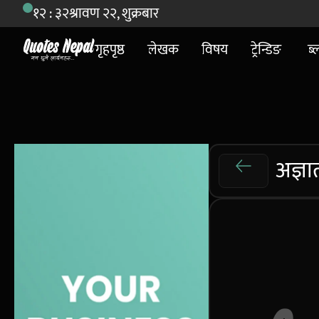
१२ : ३२
श्रावण २२, शुक्रबार
गृहपृष्ठ
लेखक
विषय
ट्रेन्डिङ
ब्
अज्ञा