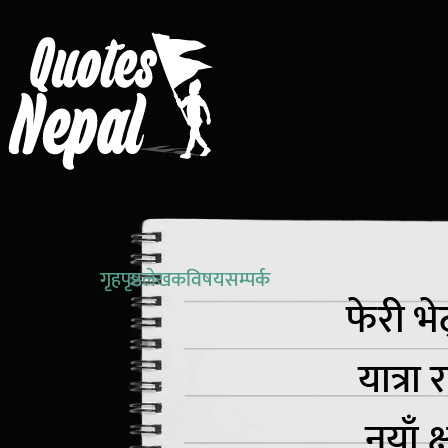
गृहपृष्ठ
लेखक
विषय
सम्पर्क
फेरी भे
यात्रा
नयाँ क्