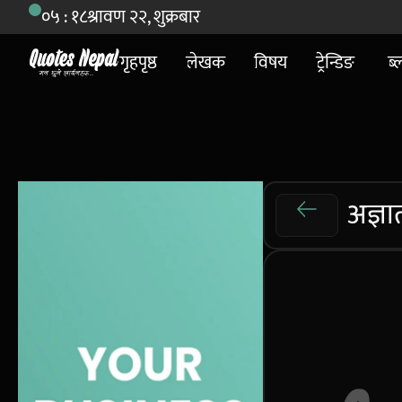
०५ : १८
श्रावण २२, शुक्रबार
गृहपृष्ठ
लेखक
विषय
ट्रेन्डिङ
ब्
अज्ञा