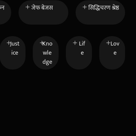
कन
जेफ बेजस
सिद्धिचरण श्रेष्ठ
Just
Kno
Lif
Lov
ice
wle
e
e
dge