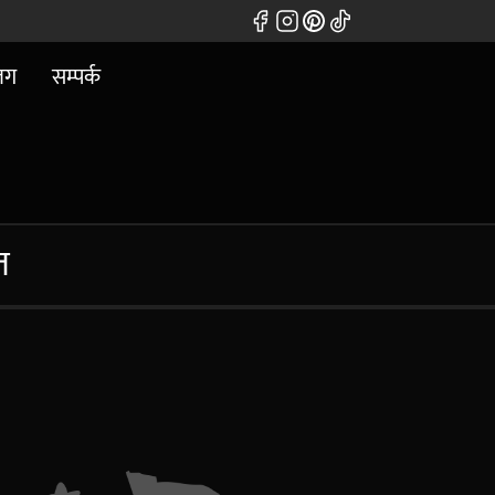
लग
सम्पर्क
त