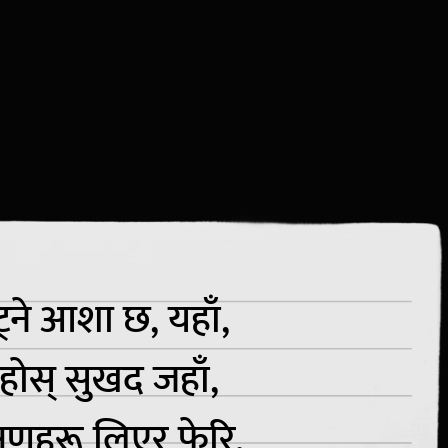
ट्ने आशा छ, यहाँ,
 रहोस् सुखद जहाँ,
षणहरू लिएर फेरि,