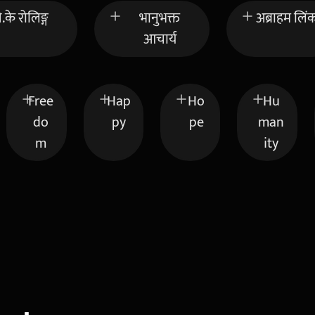
े.के रोलिङ्ग
भानुभक्त
अब्राहम लिं
आचार्य
Free
Hap
Ho
Hu
do
py
pe
man
m
ity