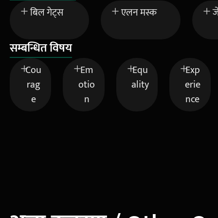
बिल गेट्स
एलन मस्क
ज
सम्बन्धित विषय
Cou
Em
Equ
Exp
rag
otio
ality
erie
e
n
nce