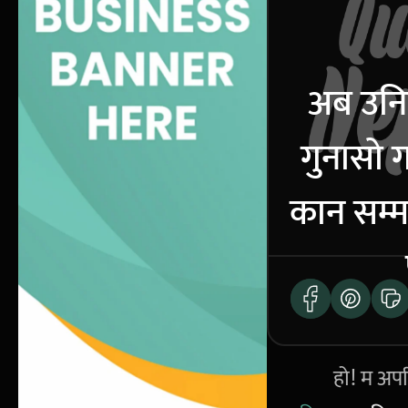
अब उनिह
गुनासो 
कान सम्म
हो! म अपर