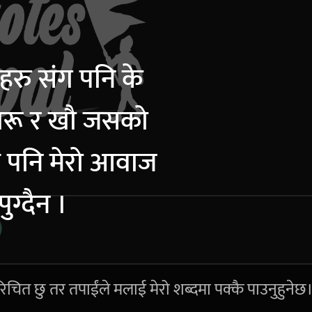
रु संग पनि के
गरू र खौ जसको
 पनि मेरो आवाज
पुग्दैन ।
िचित छु तर तपाईंले मलाई मेरो शब्दमा पक्कै पाउनुहुनेछ