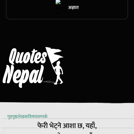
अज्ञात
गृहपृष्ठ
लेखक
विषय
सम्पर्क
फेरी भेट्ने आशा छ, यहाँ,