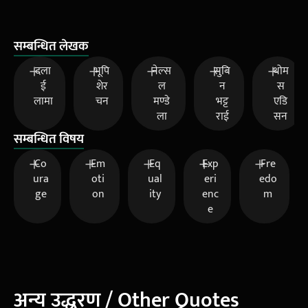
सम्बन्धित लेखक
दला
भूपि
नेल्स
सुबि
थोम
ई
शेर
ल
न
स
लामा
चन
मण्डे
भट्ट
एडि
ला
राई
सन
सम्बन्धित विषय
Co
Em
Eq
Exp
Fre
ura
oti
ual
eri
edo
ge
on
ity
enc
m
e
अन्य उद्धरण / Other Quotes