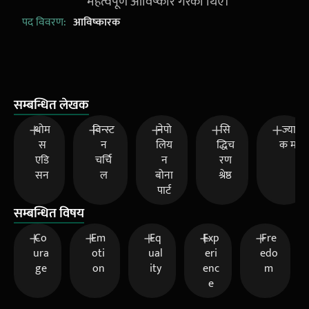
महत्वपूर्ण आविष्कार गरेका थिए।
पद विवरण:
आविष्कारक
सम्बन्धित लेखक
थोम
विन्स्ट
नेपो
सि
ज्या
स
न
लिय
द्धिच
क मा
एडि
चर्चि
न
रण
सन
ल
बोना
श्रेष्ठ
पार्ट
सम्बन्धित विषय
Co
Em
Eq
Exp
Fre
ura
oti
ual
eri
edo
ge
on
ity
enc
m
e