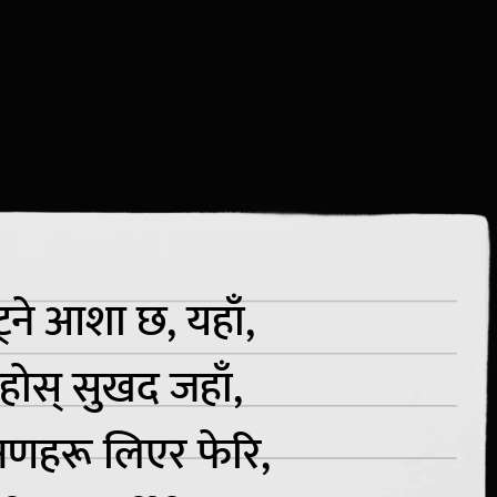
ट्ने आशा छ, यहाँ,
 रहोस् सुखद जहाँ,
षणहरू लिएर फेरि,