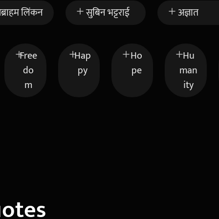
ब्राहम लिंकन
सुबिन भट्टराई
अज्ञात
Free
Hap
Ho
Hu
do
py
pe
man
m
ity
uotes