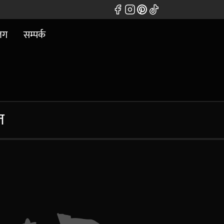
लग
सम्पर्क
त