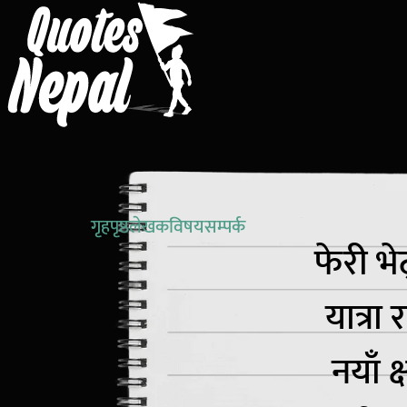
गृहपृष्ठ
लेखक
विषय
सम्पर्क
फेरी भे
यात्रा
नयाँ क्