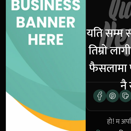
यति सम्म 
तिम्रो लागी
फैसलामा प
नै
हो! म अपर