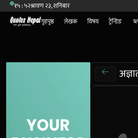
१५ : ५२
श्रावण २३, शनिबार
गृहपृष्ठ
लेखक
विषय
ट्रेन्डिङ
ब्
अज्ञा