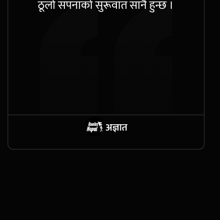
ठूलो सपनाको सुरूवात सानै हुन्छ ।
अज्ञात