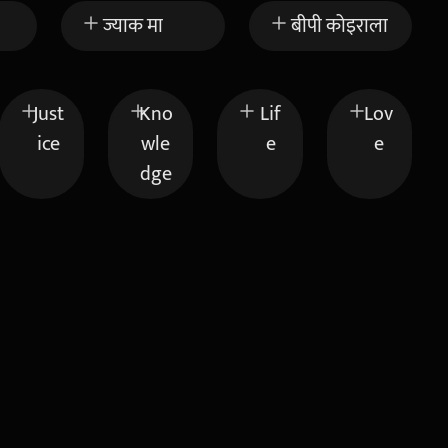
ज्याक मा
बीपी कोइराला
Just
Kno
Lif
Lov
ice
wle
e
e
dge