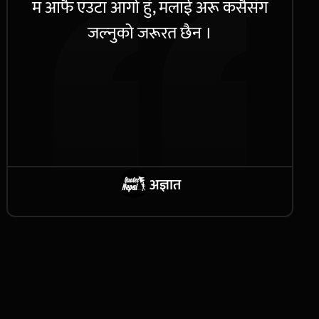
म आफै एउटा आगो हुँ, मलाई अरू कसैसँग
जल्नुको जरूरत छैन ।
अज्ञात