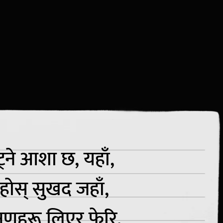
ट्ने आशा छ, यहाँ,
 रहोस् सुखद जहाँ,
षणहरू लिएर फेरि,