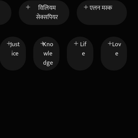
विलियम
एलन मस्क
सेक्सपियर
Just
Kno
Lif
Lov
ice
wle
e
e
dge