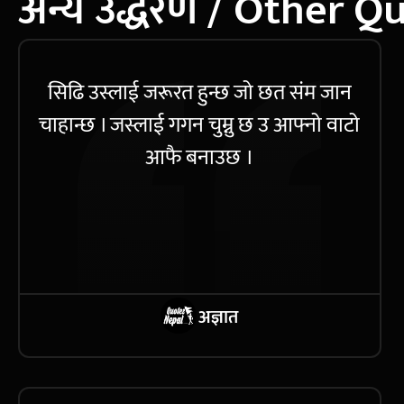
अन्य उद्धरण / Other Q
सिढि उस्लाई जरूरत हुन्छ जो छत संम जान
चाहान्छ । जस्लाई गगन चुम्नु छ उ आफ्नो वाटो
आफै बनाउछ ।
अज्ञात