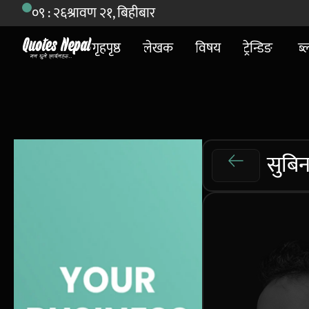
०९ : २६
श्रावण २१, बिहीबार
गृहपृष्ठ
लेखक
विषय
ट्रेन्डिङ
ब्
सुबिन