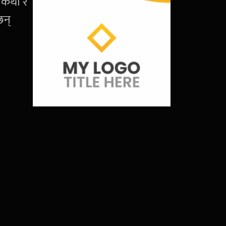
 कथा र
छन्