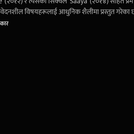
(२०१२) र त्यसको सिक्वेल 'Saaya' (२०१४) सहित प्रेम
वेदनशील विषयहरूलाई आधुनिक शैलीमा प्रस्तुत गरेका 
सकार