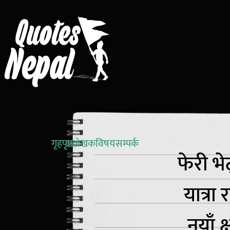
गृहपृष्ठ
लेखक
विषय
सम्पर्क
फेरी भे
यात्रा
नयाँ क्