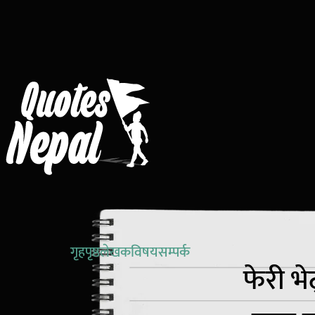
गृहपृष्ठ
लेखक
विषय
सम्पर्क
फेरी भे