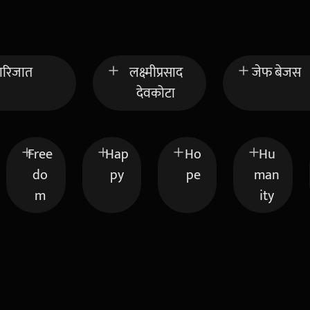
ारिजात
लक्ष्मीप्रसाद
जेफ बेजस
देवकोटा
Free
Hap
Ho
Hu
do
py
pe
man
m
ity