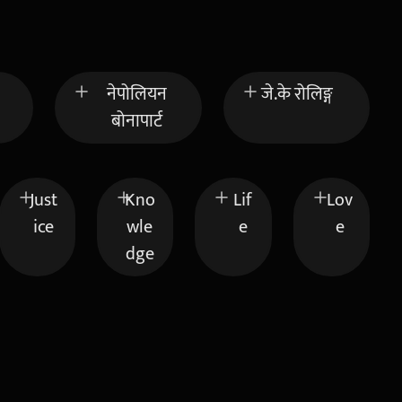
नेपोलियन
जे.के रोलिङ्ग
बोनापार्ट
Just
Kno
Lif
Lov
ice
wle
e
e
dge