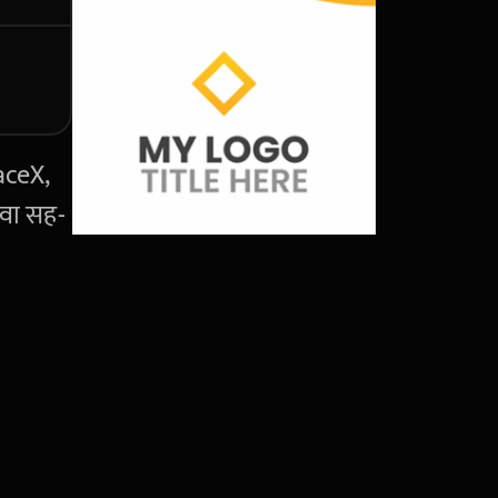
paceX,
 वा सह-