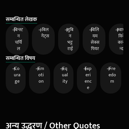
सम्बन्धित लेखक
विन्स्ट
बिल
सुबि
विलि
स्वामी
न
गेट्स
न
यम
विवे
चर्चि
भट्ट
सेक्स
कान
ल
राई
पियर
न्द
सम्बन्धित विषय
Co
Em
Eq
Exp
Fre
ura
oti
ual
eri
edo
ge
on
ity
enc
m
e
अन्य उद्धरण / Other Quotes