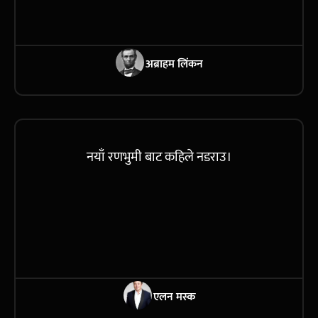
अब्राहम लिंकन
नयाँ रणभुमी बाट कहिले नडराउ।
एलन मस्क