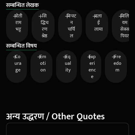
सम्बन्धित लेखक
मोती
सि
विन्स्ट
दला
विलि
राम
द्धिच
न
ई
यम
भट्ट
रण
चर्चि
लामा
सेक्स
श्रेष्ठ
ल
पियर
सम्बन्धित विषय
Co
Em
Eq
Exp
Fre
ura
oti
ual
eri
edo
ge
on
ity
enc
m
e
अन्य उद्धरण / Other Quotes