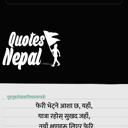
गृहपृष्ठ
लेखक
विषय
सम्पर्क
फेरी भेट्ने आशा छ, यहाँ,
यात्रा रहोस् सुखद जहाँ,
नयाँ क्षणहरू लिएर फेरि,