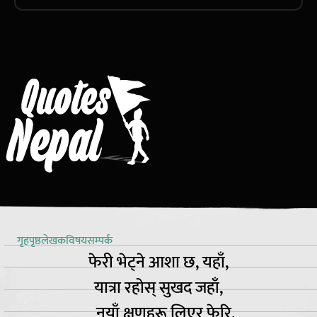
गृहपृष्ठ
लेखक
विषय
सम्पर्क
फेरी भेट्ने आशा छ, यहाँ,
यात्रा रहोस् सुखद जहाँ,
नयाँ क्षणहरू लिएर फेरि,