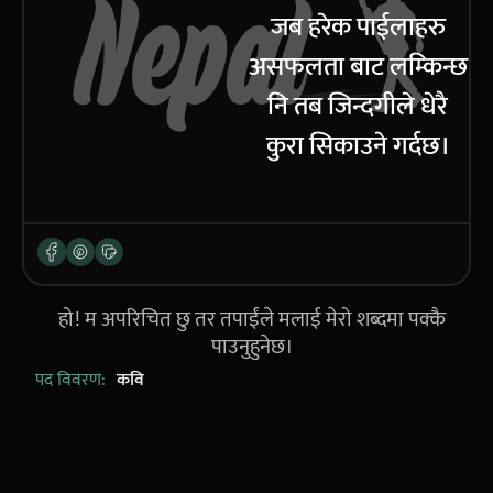
जब हरेक पाईलाहरु
असफलता बाट लम्किन्छ
नि तब जिन्दगीले धेरै
कुरा सिकाउने गर्दछ।
हो! म अपरिचित छु तर तपाईंले मलाई मेरो शब्दमा पक्कै
पाउनुहुनेछ।
पद विवरण:
कवि