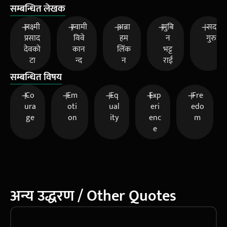
सम्बन्धित लेखक
लक्ष्मी
स्वामी
अब्रा
सुबि
सद
प्रसाद
विवे
हम
न
गुरु
देवको
कान
लिंक
भट्ट
टा
न्द
न
राई
सम्बन्धित विषय
Co
Em
Eq
Exp
Fre
ura
oti
ual
eri
edo
ge
on
ity
enc
m
e
अन्य उद्धरण / Other Quotes