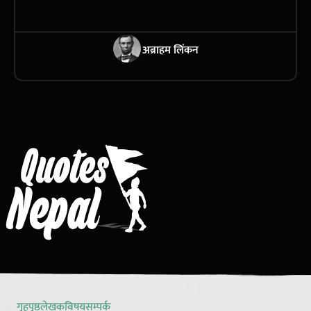
अब्राहम लिंकन
गृहपृष्ठ
लेखक
विषय
सम्पर्क