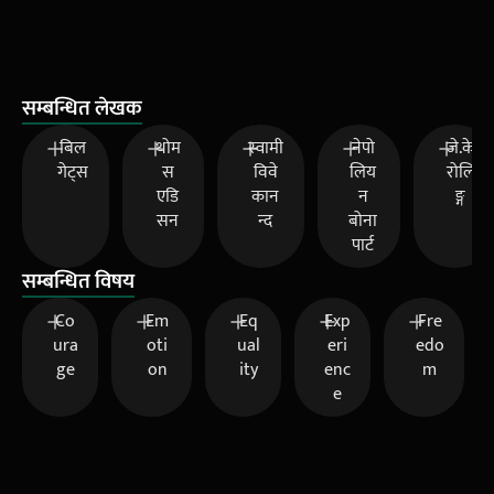
सम्बन्धित लेखक
बिल
थोम
स्वामी
नेपो
जे.के
गेट्स
स
विवे
लिय
रोलि
एडि
कान
न
ङ्ग
सन
न्द
बोना
पार्ट
सम्बन्धित विषय
Co
Em
Eq
Exp
Fre
ura
oti
ual
eri
edo
ge
on
ity
enc
m
e