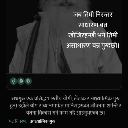
जब तिमी निरन्तर
साधारण बन्न
खोजिरहन्छौ भने तिमी
असाधारण बन्न पुग्दछौ।
सधगुरु एक प्रसिद्ध भारतीय योगी, लेखक र आध्यात्मिक गुरु
हुन्। उहाँले योग र ध्यानमार्फत मानिसहरूको जीवनमा शान्ति र
चेतना विकास गर्ने काम गर्दै आउनुभएको छ।
पद विवरण:
आध्यात्मिक गुरु