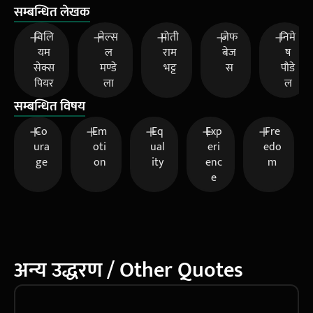
सम्बन्धित लेखक
विलि
नेल्स
मोती
जेफ
निमे
यम
ल
राम
बेज
ष
सेक्स
मण्डे
भट्ट
स
पौडे
पियर
ला
ल
सम्बन्धित विषय
Co
Em
Eq
Exp
Fre
ura
oti
ual
eri
edo
ge
on
ity
enc
m
e
अन्य उद्धरण / Other Quotes