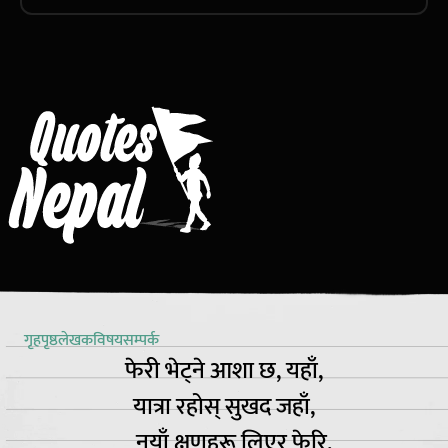
गृहपृष्ठ
लेखक
विषय
सम्पर्क
फेरी भेट्ने आशा छ, यहाँ,
यात्रा रहोस् सुखद जहाँ,
नयाँ क्षणहरू लिएर फेरि,