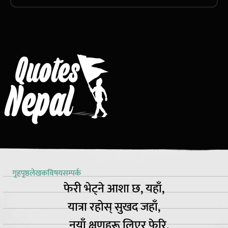
गृहपृष्ठ
लेखक
विषय
सम्पर्क
फेरी भेट्ने आशा छ, यहाँ,
यात्रा रहोस् सुखद जहाँ,
नयाँ क्षणहरू लिएर फेरि,