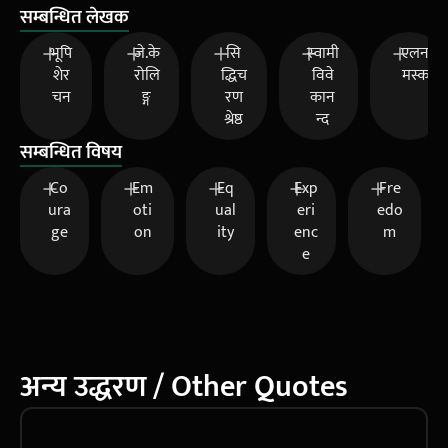
सम्बन्धित लेखक
भूपि
जे.के
सि
स्वामी
एलन
शेर
रोलि
द्धिच
विवे
मस्क
चन
ङ्ग
रण
कान
श्रेष्ठ
न्द
सम्बन्धित विषय
Co
Em
Eq
Exp
Fre
ura
oti
ual
eri
edo
ge
on
ity
enc
m
e
अन्य उद्धरण / Other Quotes