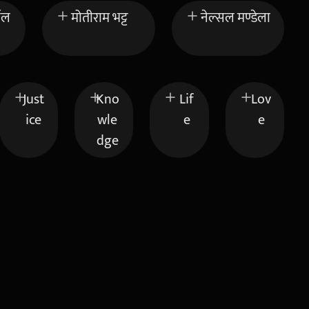
चिल
मोतीराम भट्ट
नेल्सल मण्डेला
Just
Kno
Lif
Lov
ice
wle
e
e
dge