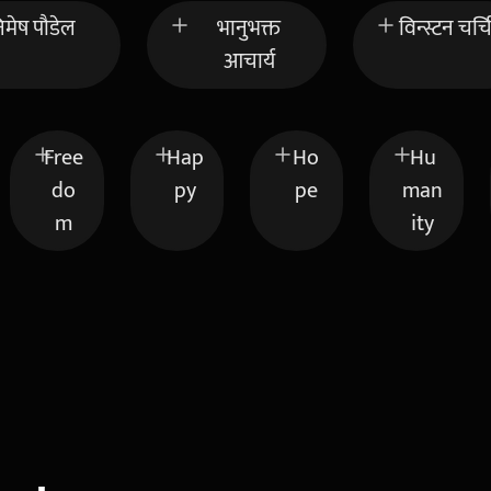
िमेष पौडेल
भानुभक्त
विन्स्टन चर्
आचार्य
Free
Hap
Ho
Hu
do
py
pe
man
m
ity