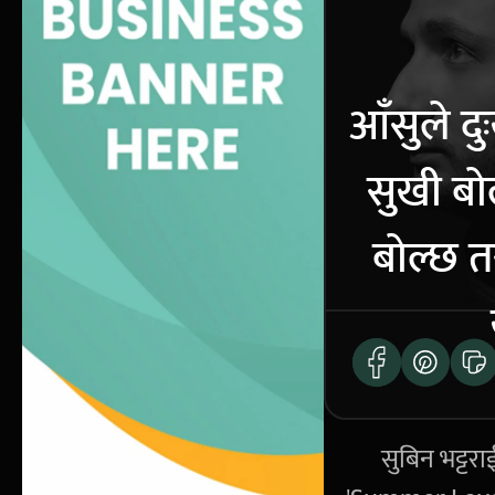
आँसुले दु
सुखी बो
बोल्छ त
सुबिन भट्टरा