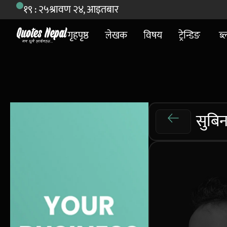
१९ : २५
श्रावण २४, आइतबार
गृहपृष्ठ
लेखक
विषय
ट्रेन्डिङ
ब्
सुबिन