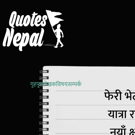
गृहपृष्ठ
लेखक
विषय
सम्पर्क
फेरी भे
यात्रा
नयाँ क्