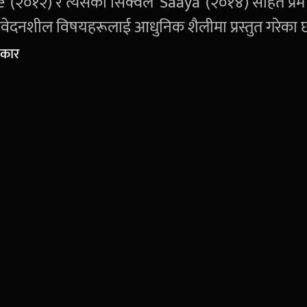
(२०१२) र त्यसको सिक्वेल 'Saaya' (२०१४) सहित प्रेम
वेदनशील विषयहरूलाई आधुनिक शैलीमा प्रस्तुत गरेका 
सकार