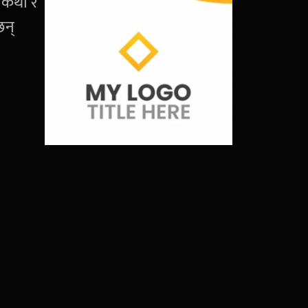
 कथा र
छन्