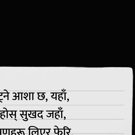
ट्ने आशा छ, यहाँ,
 रहोस् सुखद जहाँ,
षणहरू लिएर फेरि,