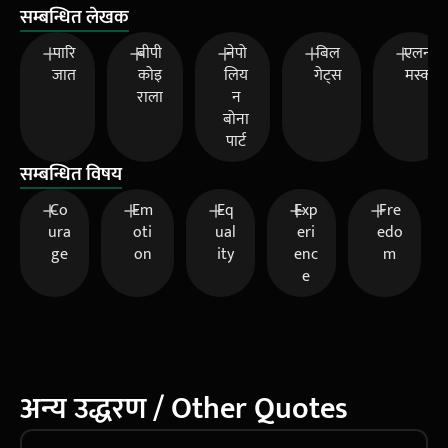
सम्बन्धित लेखक
पारि
बीपी
नेपो
बिल
एलन
जात
कोइ
लिय
गेट्स
मस्क
राला
न
बोना
पार्ट
सम्बन्धित विषय
Co
Em
Eq
Exp
Fre
ura
oti
ual
eri
edo
ge
on
ity
enc
m
e
अन्य उद्धरण / Other Quotes