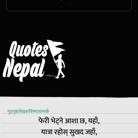
गृहपृष्ठ
लेखक
विषय
सम्पर्क
फेरी भेट्ने आशा छ, यहाँ,
यात्रा रहोस् सुखद जहाँ,