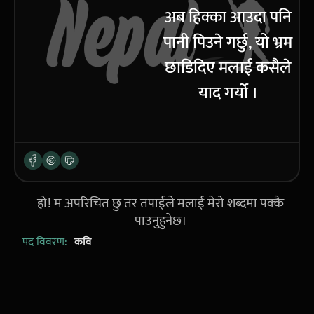
अब हिक्का आउदा पनि
पानी पिउने गर्छु, यो भ्रम
छाडिदिए मलाई कसैले
याद गर्यो ।
हो! म अपरिचित छु तर तपाईंले मलाई मेरो शब्दमा पक्कै
पाउनुहुनेछ।
पद विवरण:
कवि