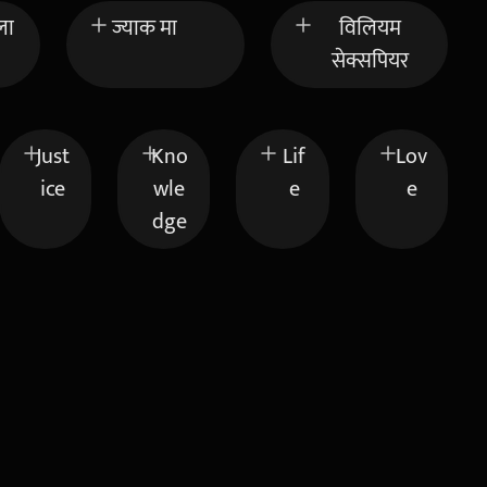
ला
ज्याक मा
विलियम
सेक्सपियर
Just
Kno
Lif
Lov
ice
wle
e
e
dge