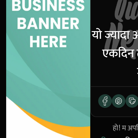
यो ज्यादा 
एकदिन 
हो! म अपर