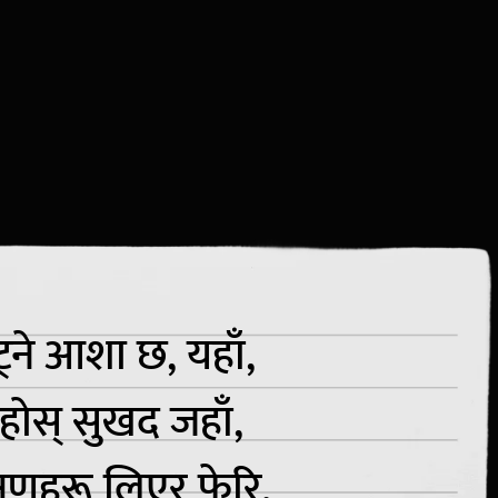
ट्ने आशा छ, यहाँ,
 रहोस् सुखद जहाँ,
षणहरू लिएर फेरि,