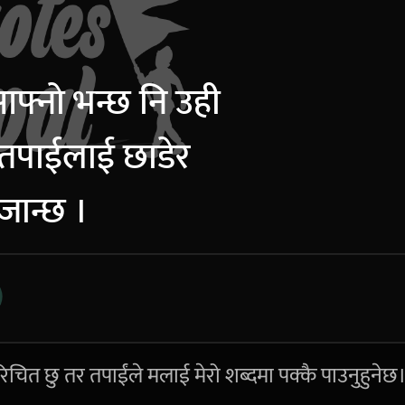
आफ्नो भन्छ नि उही
तपाईलाई छाडेर
जान्छ ।
िचित छु तर तपाईंले मलाई मेरो शब्दमा पक्कै पाउनुहुनेछ