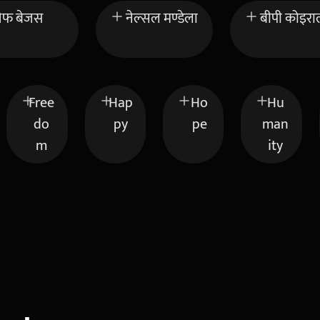
ेफ बेजस
नेल्सल मण्डेला
बीपी कोइरा
Free
Hap
Ho
Hu
do
py
pe
man
m
ity