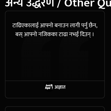
अन्य उद्धरण / Other Q
टाढिएकालाई आफ्नो बनाउन लागी पर्नु छैन,
बस् आफ्नो नजिकका टाढा नभई दिउन् ।
अज्ञात