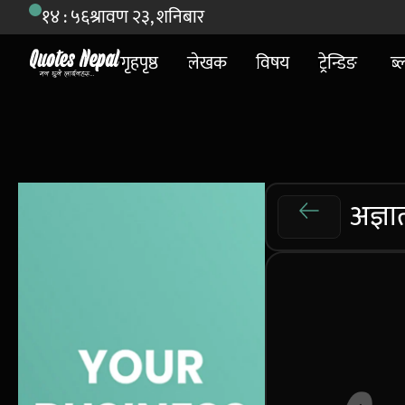
१४ : ५६
श्रावण २३, शनिबार
गृहपृष्ठ
लेखक
विषय
ट्रेन्डिङ
ब्
अज्ञा