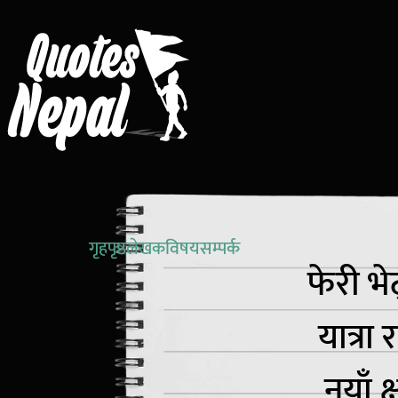
गृहपृष्ठ
लेखक
विषय
सम्पर्क
फेरी भे
यात्रा
नयाँ क्