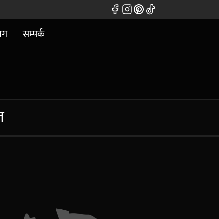
लग
सम्पर्क
त