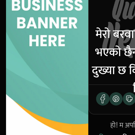
मेरो बरवा
भएको छै
दुख्या छ 
हो! म अपर