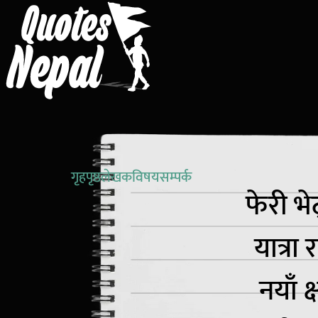
गृहपृष्ठ
लेखक
विषय
सम्पर्क
फेरी भे
यात्रा
नयाँ क्