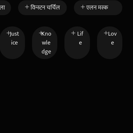
ेला
विन्स्टन चर्चिल
एलन मस्क
Just
Kno
Lif
Lov
ice
wle
e
e
dge