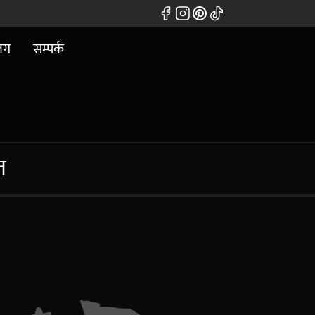
लग
सम्पर्क
त