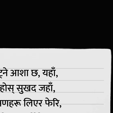
ट्ने आशा छ, यहाँ,
 रहोस् सुखद जहाँ,
षणहरू लिएर फेरि,