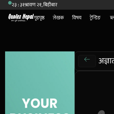
२३ : ३१
श्रावण २१, बिहीबार
गृहपृष्ठ
लेखक
विषय
ट्रेन्डिङ
ब्
अज्ञा