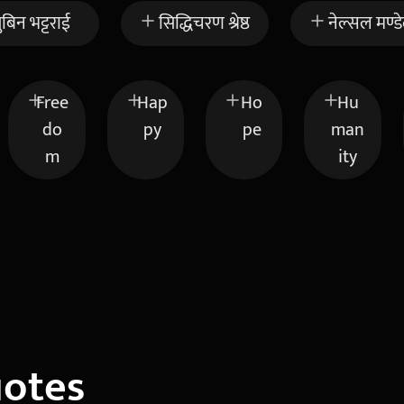
ुबिन भट्टराई
सिद्धिचरण श्रेष्ठ
नेल्सल मण्ड
Free
Hap
Ho
Hu
do
py
pe
man
m
ity
uotes