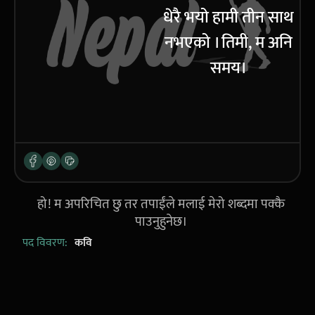
धेरै भयो हामी तीन साथ
नभएको । तिमी, म अनि
समय।
हो! म अपरिचित छु तर तपाईंले मलाई मेरो शब्दमा पक्कै
पाउनुहुनेछ।
पद विवरण:
कवि