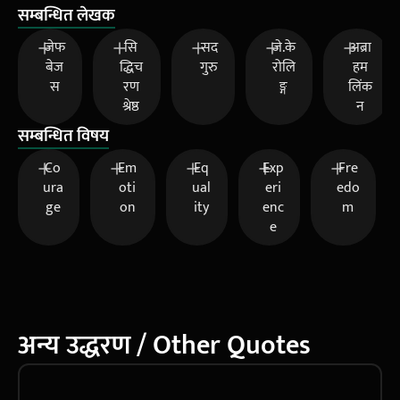
सम्बन्धित लेखक
जेफ
सि
सद
जे.के
अब्रा
बेज
द्धिच
गुरु
रोलि
हम
स
रण
ङ्ग
लिंक
श्रेष्ठ
न
सम्बन्धित विषय
Co
Em
Eq
Exp
Fre
ura
oti
ual
eri
edo
ge
on
ity
enc
m
e
अन्य उद्धरण / Other Quotes