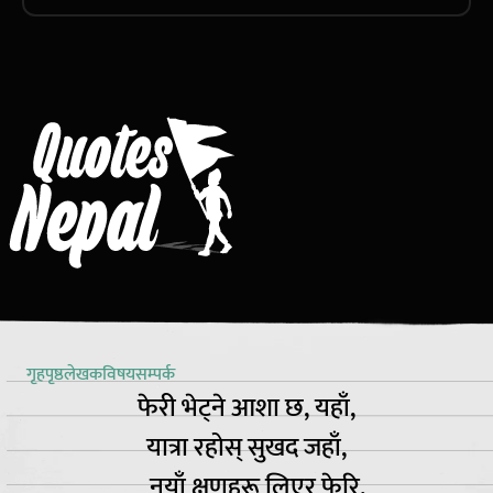
गृहपृष्ठ
लेखक
विषय
सम्पर्क
फेरी भेट्ने आशा छ, यहाँ,
यात्रा रहोस् सुखद जहाँ,
नयाँ क्षणहरू लिएर फेरि,