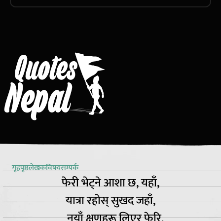
गृहपृष्ठ
लेखक
विषय
सम्पर्क
फेरी भेट्ने आशा छ, यहाँ,
यात्रा रहोस् सुखद जहाँ,
नयाँ क्षणहरू लिएर फेरि,