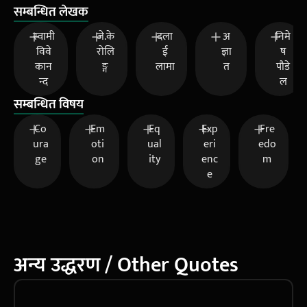
सम्बन्धित लेखक
स्वामी
जे.के
दला
अ
निमे
विवे
रोलि
ई
ज्ञा
ष
कान
ङ्ग
लामा
त
पौडे
न्द
ल
सम्बन्धित विषय
Co
Em
Eq
Exp
Fre
ura
oti
ual
eri
edo
ge
on
ity
enc
m
e
अन्य उद्धरण / Other Quotes