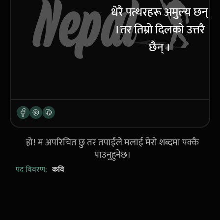
धेरै पत्थरहरू अमुल्य छन्
। तर तिम्रो दिलको उत्तरै
छैन् ।
हो! म अपरिचित छु तर तपाईंले मलाई मेरो शब्दमा पक्कै
पाउनुहुनेछ।
पद विवरण:
कवि