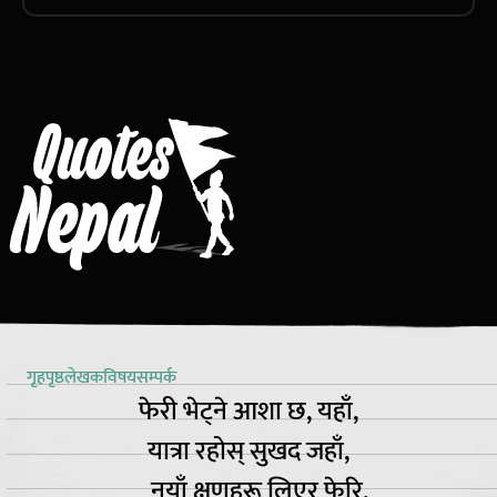
गृहपृष्ठ
लेखक
विषय
सम्पर्क
फेरी भेट्ने आशा छ, यहाँ,
यात्रा रहोस् सुखद जहाँ,
नयाँ क्षणहरू लिएर फेरि,