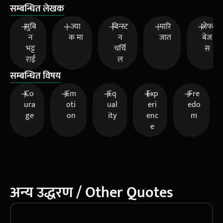
सम्बन्धित लेखक
सुबि
ज्या
विन्स्ट
पारि
जेफ
न
क मा
न
जात
बेज
भट्ट
चर्चि
स
राई
ल
सम्बन्धित विषय
Co
Em
Eq
Exp
Fre
ura
oti
ual
eri
edo
ge
on
ity
enc
m
e
अन्य उद्धरण / Other Quotes