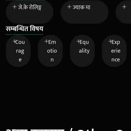
जे.के रोलिङ्ग
ज्याक मा
सम्बन्धित विषय
Cou
Em
Equ
Exp
rag
otio
ality
erie
e
n
nce