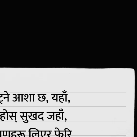
ट्ने आशा छ, यहाँ,
 रहोस् सुखद जहाँ,
षणहरू लिएर फेरि,