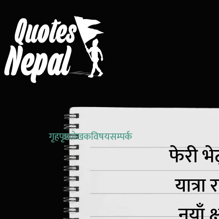
गृहपृष्ठ
लेखक
विषय
सम्पर्क
फेरी भे
यात्रा
नयाँ क्