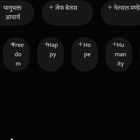
भानुभक्त
जेफ बेजस
नेल्सल मण्ड
आचार्य
Free
Hap
Ho
Hu
do
py
pe
man
m
ity