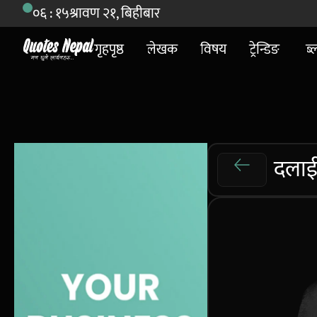
०६ : १५
श्रावण २१, बिहीबार
गृहपृष्ठ
लेखक
विषय
ट्रेन्डिङ
ब्
दलाई