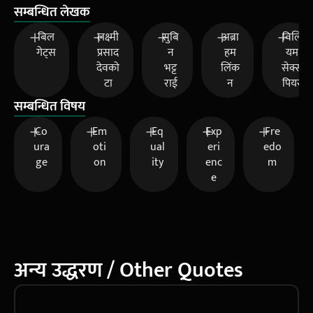
सम्बन्धित लेखक
बिल
लक्ष्मी
सुबि
अब्रा
विलि
गेट्स
प्रसाद
न
हम
यम
देवको
भट्ट
लिंक
सेक्स
टा
राई
न
पियर
सम्बन्धित विषय
Co
Em
Eq
Exp
Fre
ura
oti
ual
eri
edo
ge
on
ity
enc
m
e
अन्य उद्धरण / Other Quotes