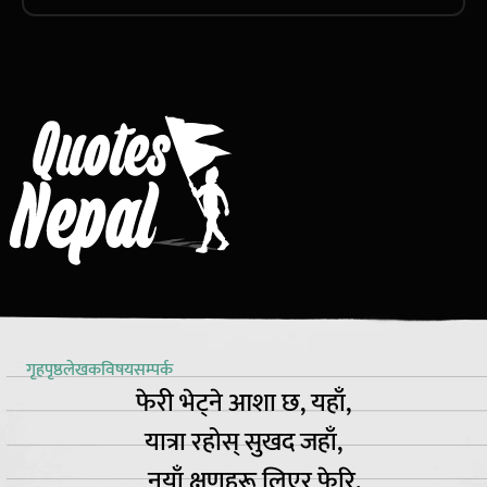
गृहपृष्ठ
लेखक
विषय
सम्पर्क
फेरी भेट्ने आशा छ, यहाँ,
यात्रा रहोस् सुखद जहाँ,
नयाँ क्षणहरू लिएर फेरि,