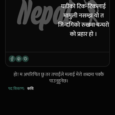
घडीको टिक-टिकलाई
मामुली नसम्झ यो त
जिन्दगिको रुखमा बन्चरो
को प्रहार हो ।
हो! म अपरिचित छु तर तपाईंले मलाई मेरो शब्दमा पक्कै
पाउनुहुनेछ।
पद विवरण:
कवि