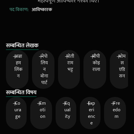
महत्वपूर्ण आविष्कार गरेका थिए।
पद विवरण:
आविष्कारक
सम्बन्धित लेखक
अब्रा
नेपो
मोती
बीपी
थोम
हम
लिय
राम
कोइ
स
लिंक
न
भट्ट
राला
एडि
न
बोना
सन
पार्ट
सम्बन्धित विषय
Co
Em
Eq
Exp
Fre
ura
oti
ual
eri
edo
ge
on
ity
enc
m
e