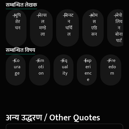
सम्बन्धित लेखक
भूपि
नेल्स
विन्स्ट
थोम
नेपो
शेर
ल
न
स
लिय
चन
मण्डे
चर्चि
एडि
न
ला
ल
सन
बोना
पार्ट
सम्बन्धित विषय
Co
Em
Eq
Exp
Fre
ura
oti
ual
eri
edo
ge
on
ity
enc
m
e
अन्य उद्धरण / Other Quotes