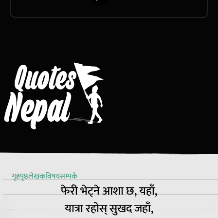
गृहपृष्ठ
लेखक
विषय
सम्पर्क
फेरी भेट्ने आशा छ, यहाँ,
यात्रा रहोस् सुखद जहाँ,