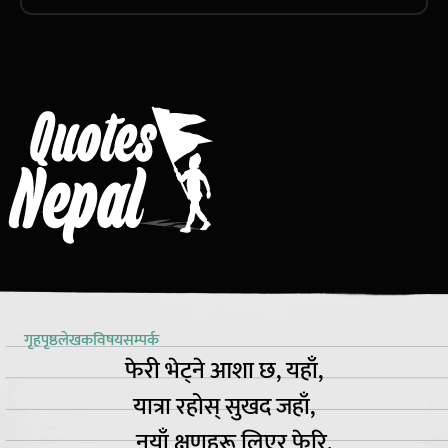
गृहपृष्ठ
लेखक
विषय
सम्पर्क
फेरी भेट्ने आशा छ, यहाँ,
यात्रा रहोस् सुखद जहाँ,
नयाँ क्षणहरू लिएर फेरि,