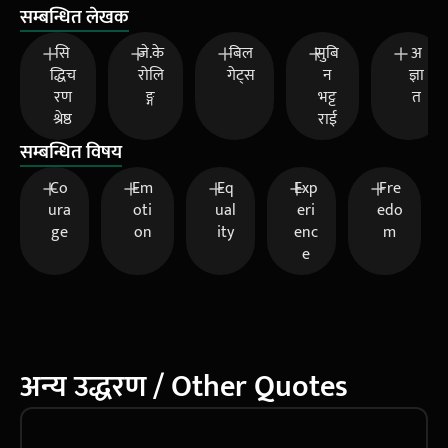
सम्बन्धित लेखक
सि
जे.के
बिल
सुबि
अ
द्धिच
रोलि
गेट्स
न
ज्ञा
रण
ङ्ग
भट्ट
त
श्रेष्ठ
राई
सम्बन्धित विषय
Co
Em
Eq
Exp
Fre
ura
oti
ual
eri
edo
ge
on
ity
enc
m
e
अन्य उद्धरण / Other Quotes